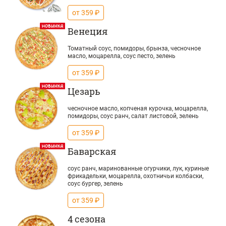
от 359 ₽
Венеция
Томатный соус, помидоры, брынза, чесночное
масло, моцарелла, соус песто, зелень
от 359 ₽
Цезарь
чесночное масло, копченая курочка, моцарелла,
помидоры, соус ранч, салат листовой, зелень
от 359 ₽
Баварская
соус ранч, маринованные огурчики, лук, куриные
фрикадельки, моцарелла, охотничьи колбаски,
соус бургер, зелень
от 359 ₽
4 сезона