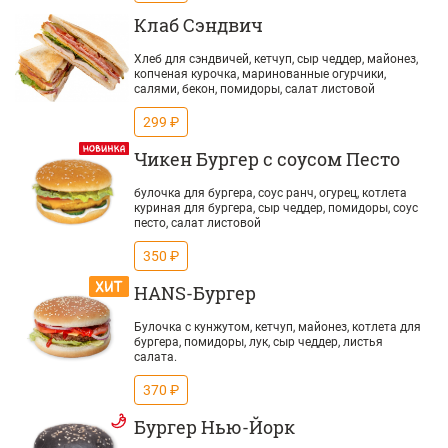
Клаб Сэндвич
Хлеб для сэндвичей, кетчуп, сыр чеддер, майонез,
копченая курочка, маринованные огурчики,
салями, бекон, помидоры, салат листовой
299 ₽
Чикен Бургер с соусом Песто
булочка для бургера, соус ранч, огурец, котлета
куриная для бургера, сыр чеддер, помидоры, соус
песто, салат листовой
350 ₽
HANS-Бургер
Булочка с кунжутом, кетчуп, майонез, котлета для
бургера, помидоры, лук, сыр чеддер, листья
салата.
370 ₽
Бургер Нью-Йорк