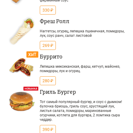
фирменный соус
330 ₽
Фреш Ролл
Наггетсы, огурец, лепешка пшеничная, помидоры,
лук, соус ранч, салат листовой
269 ₽
Буррито
Лепешка мексиканская, фарш, кетчуп, майонез,
помидоры, лук и огурец.
280 ₽
Гриль Бургер
Тот самый популярный бургер, и соус с дымком!
булочка бриошь, гриль соус, хрустящий лук,
листья салата, помидоры, маринованные
огурчики, котлета для бургера, 2 ломтика сыра
чеддер.
390 ₽