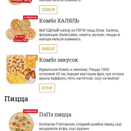
наборе нельзя изменить.
3390 ₽
Комбо ХАЛЯЛЬ
ВЫГОДНЫЙ набор из ПЯТИ пицц 30см. Халяль,
флоренция, белиссимо, чикита, жульен. пиццы в
наборе нельзя изменить.
3883 ₽
Комбо закусок
Идеальное Комбо к пенному: Пицца 1000
островов 20 см, порция картошки фри, три острых
крыла баффало, пять наггетсов. соус на выбор!
879 ₽
Пицца
ПэПэ пицца
Колбаски Пэппэрони, сладкий шнейне перец, сыр
моцарелла втфа, соус ррранч