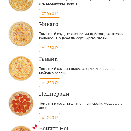
лук, моцарелла, зелень
от 990 ₽
Чикаго
Томатный соус, нежная ветчина, бекон, охотничьи
колбаски, моцарелла, соус бургер, зелень
от 359 ₽
Гавайи
Томатный соус, ананасы, салями, моцарелла,
майонез, зелень
от 359 ₽
Пепперони
Томатный соус, пикантная пепперони, моцарелла,
зелень
от 299 ₽
Бонито Hot