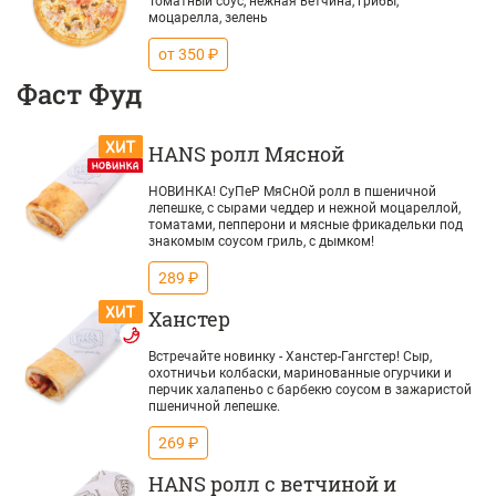
Томатный соус, нежная ветчина, грибы,
моцарелла, зелень
от 350 ₽
Фаст Фуд
HANS ролл Мясной
НОВИНКА! СуПеР МяСнОй ролл в пшеничной
лепешке, с сырами чеддер и нежной моцареллой,
томатами, пепперони и мясные фрикадельки под
знакомым соусом гриль, с дымком!
289 ₽
Ханстер
Встречайте новинку - Ханстер-Гангстер! Сыр,
охотничьи колбаски, маринованные огурчики и
перчик халапеньо с барбекю соусом в зажаристой
пшеничной лепешке.
269 ₽
HANS ролл с ветчиной и