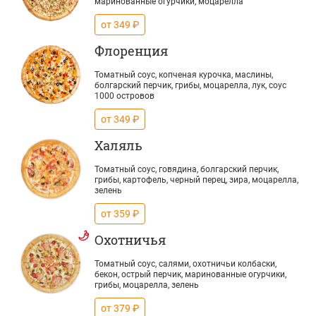
маринованные огурчики, моцарелла
от 349 ₽
Флоренция
Томатный соус, копченая курочка, маслины,
болгарский перчик, грибы, моцарелла, лук, соус
1000 островов
от 349 ₽
Халяль
Томатный соус, говядина, болгарский перчик,
грибы, картофель, черный перец, зира, моцарелла,
зелень
от 359 ₽
Охотничья
Томатный соус, салями, охотничьи колбаски,
бекон, острый перчик, маринованные огурчики,
грибы, моцарелла, зелень
от 379 ₽